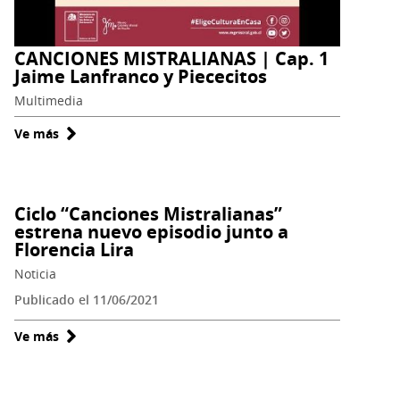
CANCIONES MISTRALIANAS | Cap. 1
Jaime Lanfranco y Piececitos
Multimedia
Ve más
sobre
CANCIONES
MISTRALIANAS
|
Ciclo “Canciones Mistralianas”
Cap.
estrena nuevo episodio junto a
1
Florencia Lira
Jaime
Noticia
Lanfranco
Publicado el 11/06/2021
y
Piececitos
Ve más
sobre
Ciclo
“Canciones