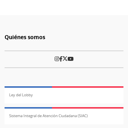
Mistralianas”
estrena
nuevo
episodio
junto
Quiénes somos
a
Pie
Florencia
de
Lira
página
Ley del Lobby
Sistema Integral de Atención Ciudadana (SIAC)