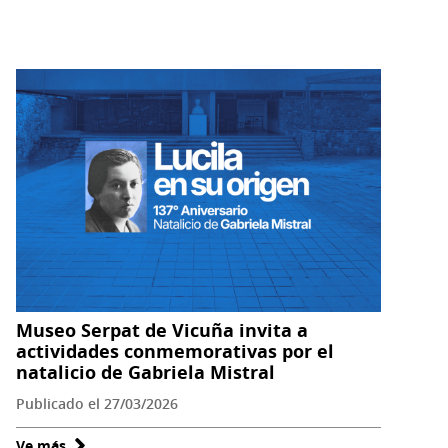
Museo
Gabriela
Mistral
de
Vicuña
conmemoró
natalicio
de
la
poeta
con
acto
“Lucila
Museo Serpat de Vicuña invita a
en
actividades conmemorativas por el
su
natalicio de Gabriela Mistral
origen”
Publicado el 27/03/2026
Ve más
sobre