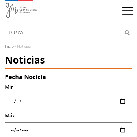
Pasar
al
contenido
principal
inicio
noticias
Sobrescribir
Noticias
enlaces
de
ayuda
Fecha Noticia
a
Mín
la
navegación
Máx