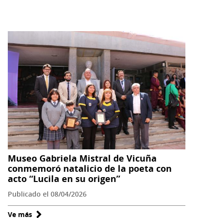
Museo
Gabriela
Mistral
e
Instituto
Antártico
Chileno
producen
inédita
exhibición
colaborativa
en
el
Museo Gabriela Mistral de Vicuña
Continente
conmemoró natalicio de la poeta con
Blanco
acto “Lucila en su origen”
Publicado el 08/04/2026
Ve más
sobre