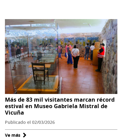
Museo
Gabriela
Mistral
estrena
video
con
lectura
colectiva
de
“La
instrucción
de
la
Más de 83 mil visitantes marcan récord
mujer”
estival en Museo Gabriela Mistral de
realizada
Vicuña
por
Publicado el 02/03/2026
mujeres
de
Ve más
sobre