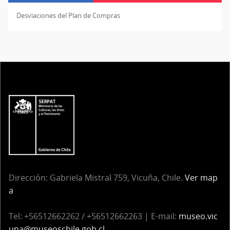
Desviaciones del Plan de Compras
Dirección: Gabriela Mistral 759, Vicuña, Chile.
Ver map
a
Tel: +56512662262 / +56512662263 | E-mail:
museo.vic
una@museoschile.gob.cl