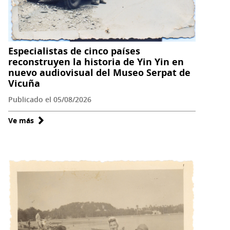
Especialistas de cinco países
reconstruyen la historia de Yin Yin en
nuevo audiovisual del Museo Serpat de
Vicuña
Publicado el 05/08/2026
Ve más
sobre
Especialistas
de
cinco
países
reconstruyen
la
historia
de