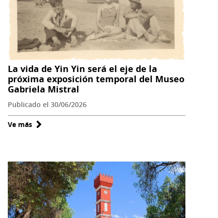
Yin
Yin
en
nuevo
audiovisual
del
La vida de Yin Yin será el eje de la
próxima exposición temporal del Museo
Museo
Gabriela Mistral
Serpat
de
Publicado el 30/06/2026
Vicuña
Ve más
sobre
La
vida
de
Yin
Yin
será
el