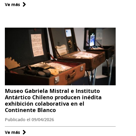
Ve más
sobre
Museo
Gabriela
Mistral
de
Vicuña
abre
convocatoria
para
segunda
versión
de
Museo Gabriela Mistral e Instituto
su
Antártico Chileno producen inédita
exhibición colaborativa en el
Escuela
Continente Blanco
de
Oficios
Publicado el 09/04/2026
Ve más
sobre