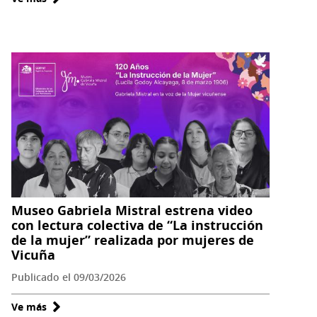
Museo
Serpat
de
Vicuña
invita
a
actividades
conmemorativas
por
el
natalicio
Museo Gabriela Mistral estrena video
de
con lectura colectiva de “La instrucción
Gabriela
de la mujer” realizada por mujeres de
Mistral
Vicuña
Publicado el 09/03/2026
Ve más
sobre