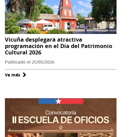
eje
de
la
próxima
exposición
Vicuña desplegará atractiva
temporal
programación en el Día del Patrimonio
del
Cultural 2026
Museo
Publicado el 25/05/2026
Gabriela
Mistral
Ve más
sobre
Vicuña
desplegará
atractiva
programación
en
el
Día
del