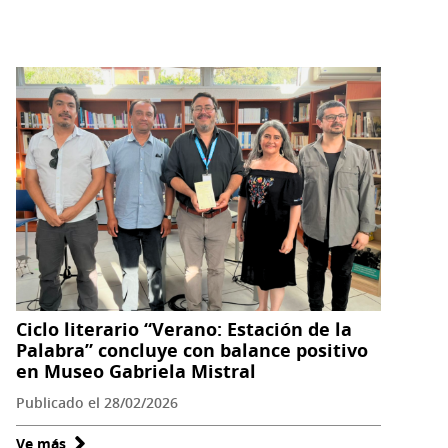
Vicuña
Más
de
83
mil
visitantes
marcan
récord
estival
en
Museo
Gabriela
Mistral
de
Ciclo literario “Verano: Estación de la
Vicuña
Palabra” concluye con balance positivo
en Museo Gabriela Mistral
Publicado el 28/02/2026
Ve más
sobre