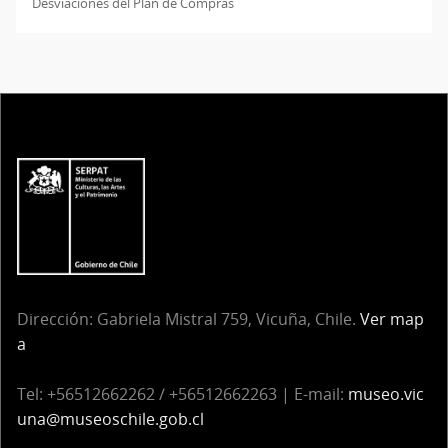
Desviaciones del Plan de Compras
Dirección: Gabriela Mistral 759, Vicuña, Chile.
Ver map
a
Tel: +56512662262 / +56512662263 | E-mail:
museo.vic
una@museoschile.gob.cl