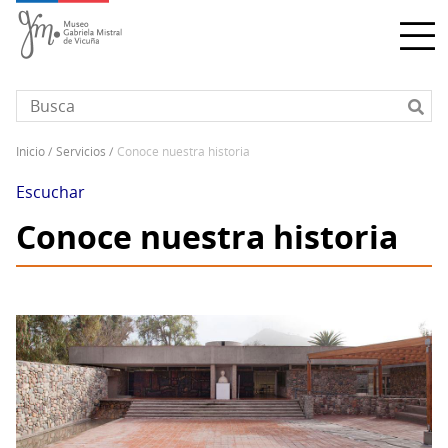
Pasar
al
contenido
principal
inicio
servicios
conoce nuestra historia
Sobrescribir
enlaces
Escuchar
de
Conoce nuestra historia
ayuda
a
la
navegación