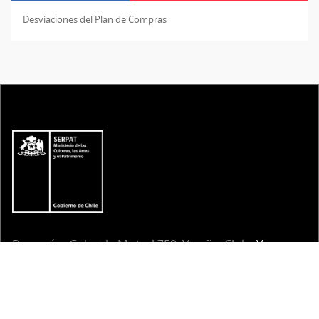
Desviaciones del Plan de Compras
Dirección: Gabriela Mistral 759, Vicuña, Chile.
Ver map
a
Tel: +56512662262 / +56512662263 | E-mail:
museo.vic
una@museoschile.gob.cl