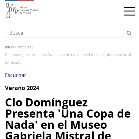
Pasar
al
contenido
principal
inicio
noticias
Sobrescribir
clo domínguez presenta 'una copa de nada' en el museo gabriela mistral
enlaces
de vicuña
de
ayuda
Escuchar
a
Verano 2024
la
navegación
Clo Domínguez
Presenta 'Una Copa de
Nada' en el Museo
Gabriela Mistral de