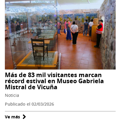
estrena
video
con
lectura
colectiva
de
“La
instrucción
de
la
Más de 83 mil visitantes marcan
mujer”
récord estival en Museo Gabriela
Mistral de Vicuña
realizada
por
Noticia
mujeres
Publicado el 02/03/2026
de
Vicuña
Ve más
sobre
Más
de