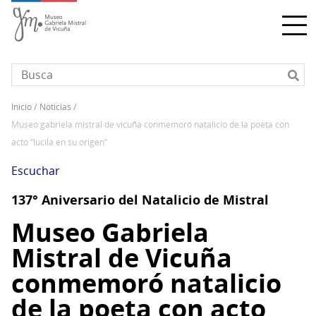
Pasar
al
contenido
principal
inicio
noticias
Sobrescribir
museo gabriela mistral de vicuña conmemoró natalicio de la poeta con
enlaces
acto “lucila en su origen”
de
ayuda
Escuchar
a
137° Aniversario del Natalicio de Mistral
la
navegación
Museo Gabriela
Mistral de Vicuña
conmemoró natalicio
de la poeta con acto