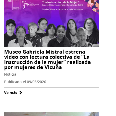
Gabriela
Mistral
Museo Gabriela Mistral estrena
video con lectura colectiva de “La
instrucción de la mujer” realizada
por mujeres de Vicuña
Noticia
Publicado el 09/03/2026
Ve más
sobre
Museo
Gabriela
Mistral