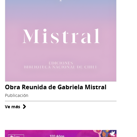
Obra Reunida de Gabriela Mistral
Publicación
Ve más
sobre
Obra
Reunida
de