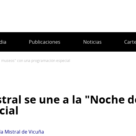
dia
Publicaciones
Noticias
Cart
 de museos" con una programación especial
tral se une a la "Noche 
cial
a Mistral de Vicuña