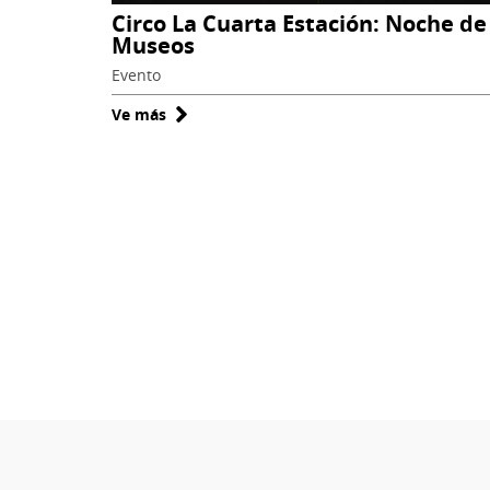
Circo La Cuarta Estación: Noche de
Museos
Evento
Ve más
sobre
Circo
La
Cuarta
Estación:
Noche
de
Museos