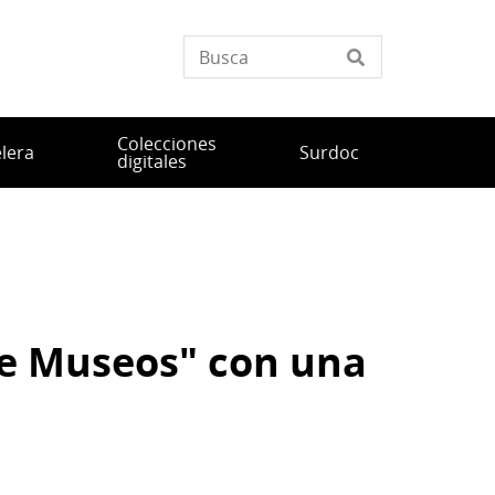
Colecciones
elera
Surdoc
digitales
de Museos" con una