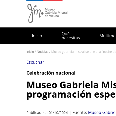
Pasar
al
contenido
principal
Qué
Inicio
Multime
necesitas
inicio
noticias
museo gabriela mistral se une a la "noche
Sobrescribir
enlaces
Escuchar
de
Celebración nacional
ayuda
a
Museo Gabriela Mis
la
programación espe
navegación
Fuente:
Museo Gabriel
Publicado el 01/10/2024