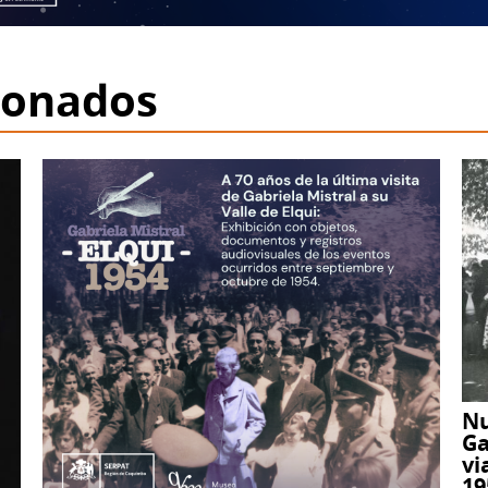
ionados
Nu
Ga
vi
19