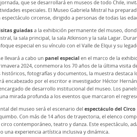
a jornada, que se desarrollará en museos de todo Chile, invit
ctividades especiales. El Museo Gabriela Mistral ha prepar
n espectáculo circense, dirigido a personas de todas las eda
isitas guiadas
a la exhibición permanente del museo, donde
tral, la sala principal, la sala Atkinson y la sala Lagar. Dur
foque especial en su vínculo con el Valle de Elqui y su legad
se llevará a cabo un
panel especial
en el marco de la exhibic
imavera 2024, conmemora los 70 años de la última visita de 
 históricos, fotografías y documentos, la muestra destaca 
stará encabezado por el escritor e investigador Héctor Herná
encargado de desarrollo institucional del museo. Los panel
 una mirada profunda a los eventos que marcaron el regreso 
ontal del museo será el escenario del
espectáculo del Circo
uimbo. Con más de 14 años de trayectoria, el elenco compu
rco contemporáneo, teatro y danza. Este espectáculo, adap
 una experiencia artística inclusiva y dinámica.