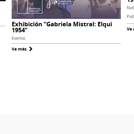
Not
Pub
Exhibición “Gabriela Mistral: Elqui
1954”
Ve
Evento
Ve más
sobre
Exhibición
“Gabriela
Mistral:
Elqui
1954”