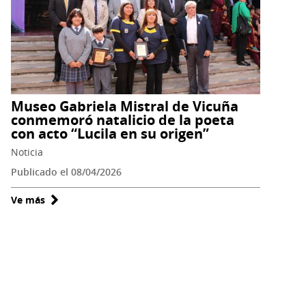
producen
inédita
exhibición
colaborativa
en
el
Museo Gabriela Mistral de Vicuña
Continente
conmemoró natalicio de la poeta
Blanco
con acto “Lucila en su origen”
Noticia
Publicado el 08/04/2026
Ve más
sobre
Museo
Gabriela
Mistral
de
Vicuña
conmemoró