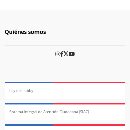
natalicio
de
la
poeta
Quiénes somos
con
Pie
acto
de
“Lucila
página
en
su
origen”
Ley del Lobby
Sistema Integral de Atención Ciudadana (SIAC)