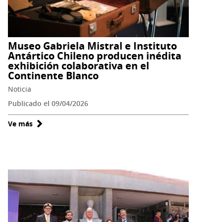
y
Poesía
del
Alma
Museo Gabriela Mistral e Instituto
Elquina”
Antártico Chileno producen inédita
exhibición colaborativa en el
Continente Blanco
Noticia
Publicado el 09/04/2026
Ve más
sobre
Museo
Gabriela
Mistral
e
Instituto
Antártico
Chileno