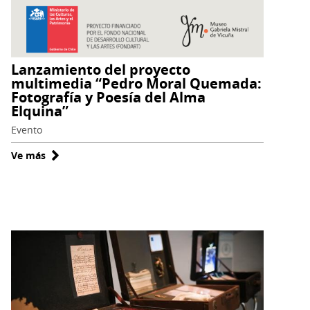
Lanzamiento del proyecto
multimedia “Pedro Moral Quemada:
Fotografía y Poesía del Alma
Elquina”
Evento
Ve más
sobre
Lanzamiento
del
proyecto
multimedia
“Pedro
Moral
Quemada:
Fotografía