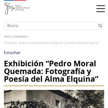
Pasar
al
contenido
principal
inicio
cartelera
Sobrescribir
exhibición “pedro moral quemada: fotografía y poesía del alma elquina”
enlaces
de
Escuchar
ayuda
Exhibición “Pedro Moral
a
Quemada: Fotografía y
la
navegación
Poesía del Alma Elquina”