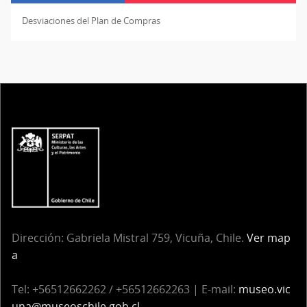
Desviaciones del Plan de Compras
Dirección: Gabriela Mistral 759, Vicuña, Chile.
Ver map
a
Tel: +56512662262 / +56512662263 | E-mail:
museo.vic
una@museoschile.gob.cl