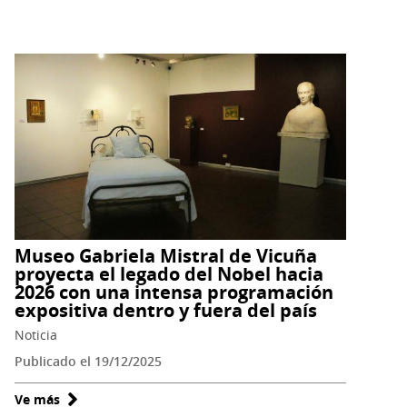
Museo
Gabriela
Mistral
de
Vicuña
conmemoró
natalicio
de
la
poeta
con
Museo Gabriela Mistral de Vicuña
acto
proyecta el legado del Nobel hacia
“Lucila
2026 con una intensa programación
en
expositiva dentro y fuera del país
su
Noticia
origen”
Publicado el 19/12/2025
Ve más
sobre