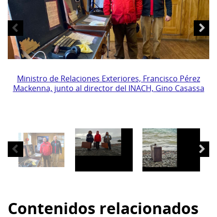
Ministro
de
Ministro de Relaciones Exteriores, Francisco Pérez
Mackenna, junto al director del INACH, Gino Casassa
Relaciones
Exteriores,
Francisco
Pérez
Mackenna,
junto
al
director
del
INACH,
Contenidos relacionados
Gino