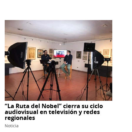
Museo
Gabriela
Mistral
de
Vicuña
proyecta
el
legado
del
Nobel
hacia
2026
con
una
“La Ruta del Nobel” cierra su ciclo
intensa
audiovisual en televisión y redes
programación
regionales
expositiva
Noticia
dentro