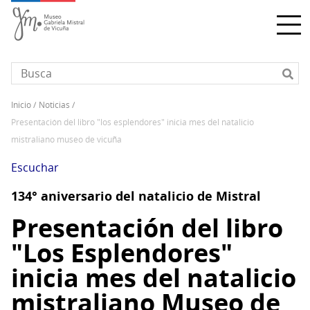
Pasar
al
contenido
principal
inicio
noticias
Sobrescribir
presentación del libro "los esplendores" inicia mes del natalicio
enlaces
mistraliano museo de vicuña
de
ayuda
Escuchar
a
134° aniversario del natalicio de Mistral
la
navegación
Presentación del libro
"Los Esplendores"
inicia mes del natalicio
mistraliano Museo de