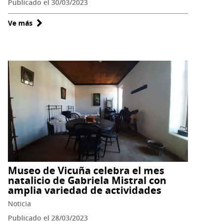
Publicado el 30/03/2023
Ve más
sobre
Museo
de
Vicuña
presenta
exposición
colectiva
femenina
en
homenaje
al
natalicio
Museo de Vicuña celebra el mes
de
natalicio de Gabriela Mistral con
Mistral
amplia variedad de actividades
Noticia
Publicado el 28/03/2023