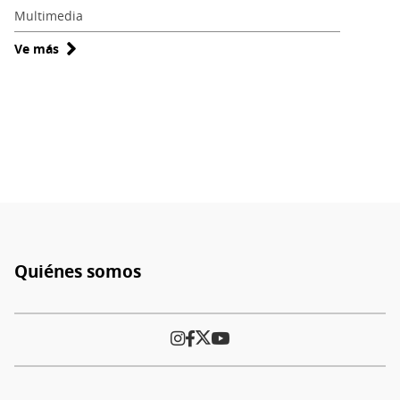
Multimedia
Ve más
sobre
Patria
Chiquita
|
Episodio
6:
Jaime
Quezada,
Breno
Donoso
Quiénes somos
y
Pie
Roberto
de
Salinas
página