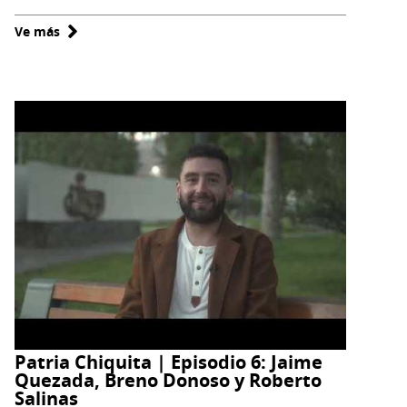
Ve más
sobre
Museo
de
Vicuña
celebra
el
mes
natalicio
de
Gabriela
Mistral
con
amplia
variedad
de
Patria Chiquita | Episodio 6: Jaime
actividades
Quezada, Breno Donoso y Roberto
Salinas