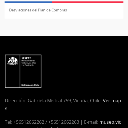
Desviaciones del Plan de Compras
Dirección: Gabriela Mistral 759, Vicuña, Chile.
Ver map
a
Tel: +56512662262 / +56512662263 | E-mail:
museo.vic